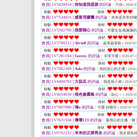
會員[ LV3439954 ]
你知道我是誰
的評論：
只你
( 2026-0
相貌
身材
會員[ LV7534935 ]
感冒用膠囊
的評論：
米米是非常好
相貌
身材
會員[ LV5582790 ]
我要開心
的評論：
可愛女友感滿滿
相貌
身材
會員[ LV3799212 ]
Alvin8
的評論：
超美超喜歡
( 2026-07
相貌
身材
會員[ LV7281164 ]
Jazzzz.
的評論：
非常可愛
( 2026-07-1
相貌
身材
會員[ LV7662309 ]
Asks
的評論：
很好談心的主播
( 2026-
相貌
身材
會員[ LV4469783 ]
大肌瓜
的評論：
我是他小弟
( 2026-07
相貌
身材
會員[ LV4054639 ]
很色會露鳥
的評論：
貼心～
( 2026-07
相貌
身材
會員[ LV7007089 ]
瑋o
的評論：
可愛 好聊天
( 2026-07-07
相貌
身材
會員[ LV7631568 ]
壞壞123
的評論：
最用心的主播，聊
相貌
身材
會員[ LV6762232 ]
米米的正牌男友
的評論：
我女朋友